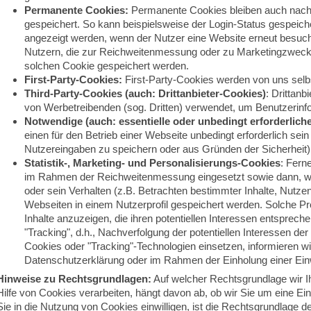
Permanente Cookies:
Permanente Cookies bleiben auch nac
gespeichert. So kann beispielsweise der Login-Status gespeiche
angezeigt werden, wenn der Nutzer eine Website erneut besuch
Nutzern, die zur Reichweitenmessung oder zu Marketingzweck
solchen Cookie gespeichert werden.
First-Party-Cookies:
First-Party-Cookies werden von uns selbs
Third-Party-Cookies (auch: Drittanbieter-Cookies)
: Drittan
von Werbetreibenden (sog. Dritten) verwendet, um Benutzerinfo
Notwendige (auch: essentielle oder unbedingt erforderlich
einen für den Betrieb einer Webseite unbedingt erforderlich sei
Nutzereingaben zu speichern oder aus Gründen der Sicherheit)
Statistik-, Marketing- und Personalisierungs-Cookies
: Fern
im Rahmen der Reichweitenmessung eingesetzt sowie dann, we
oder sein Verhalten (z.B. Betrachten bestimmter Inhalte, Nutzen
Webseiten in einem Nutzerprofil gespeichert werden. Solche Pro
Inhalte anzuzeigen, die ihren potentiellen Interessen entsprech
"Tracking", d.h., Nachverfolgung der potentiellen Interessen de
Cookies oder "Tracking"-Technologien einsetzen, informieren wi
Datenschutzerklärung oder im Rahmen der Einholung einer Einw
Hinweise zu Rechtsgrundlagen:
Auf welcher Rechtsgrundlage wir 
Hilfe von Cookies verarbeiten, hängt davon ab, ob wir Sie um eine Einwil
Sie in die Nutzung von Cookies einwilligen, ist die Rechtsgrundlage de