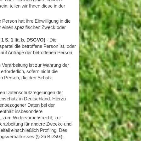
in, teilen wir Ihnen diese in der
 Person hat ihre Einwilligung in die
r einen spezifischen Zweck oder
1 S. 1 lit. b. DSGVO)
- Die
spartei die betroffene Person ist, oder
 auf Anfrage der betroffenen Person
e Verarbeitung ist zur Wahrung der
rforderlich, sofern nicht die
en Person, die den Schutz
 den Datenschutzregelungen der
nschutz in Deutschland. Hierzu
enbezogener Daten bei der
nthält insbesondere
, zum Widerspruchsrecht, zur
erarbeitung für andere Zwecke und
fall einschließlich Profiling. Des
ungsverhältnisses (§ 26 BDSG),