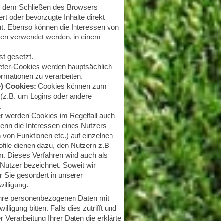
h dem Schließen des Browsers
rt oder bevorzugte Inhalte direkt
t. Ebenso können die Interessen von
en verwendet werden, in einem
t gesetzt.
bieter-Cookies werden hauptsächlich
rmationen zu verarbeiten.
e) Cookies:
Cookies können zum
n (z.B. um Logins oder andere
.
er werden Cookies im Regelfall auch
nn die Interessen eines Nutzers
 von Funktionen etc.) auf einzelnen
file dienen dazu, den Nutzern z.B.
en. Dieses Verfahren wird auch als
r Nutzer bezeichnet. Soweit wir
r Sie gesondert in unserer
illigung.
Ihre personenbezogenen Daten mit
ligung bitten. Falls dies zutrifft und
r Verarbeitung Ihrer Daten die erklärte