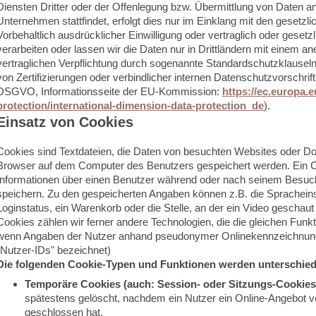
Diensten Dritter oder der Offenlegung bzw. Übermittlung von Daten a
Unternehmen stattfindet, erfolgt dies nur im Einklang mit den gesetzl
Vorbehaltlich ausdrücklicher Einwilligung oder vertraglich oder gesetzl
verarbeiten oder lassen wir die Daten nur in Drittländern mit einem 
vertraglichen Verpflichtung durch sogenannte Standardschutzklause
von Zertifizierungen oder verbindlicher internen Datenschutzvorschrift
DSGVO, Informationsseite der EU-Kommission:
https://ec.europa.e
protection/international-dimension-data-protection_de
).
Einsatz von Cookies
Cookies sind Textdateien, die Daten von besuchten Websites oder D
Browser auf dem Computer des Benutzers gespeichert werden. Ein Cook
Informationen über einen Benutzer während oder nach seinem Besuch
speichern. Zu den gespeicherten Angaben können z.B. die Spracheinst
Loginstatus, ein Warenkorb oder die Stelle, an der ein Video geschau
Cookies zählen wir ferner andere Technologien, die die gleichen Funkt
wenn Angaben der Nutzer anhand pseudonymer Onlinekennzeichnung
"Nutzer-IDs" bezeichnet)
Die folgenden Cookie-Typen und Funktionen werden unterschie
Temporäre Cookies (auch: Session- oder Sitzungs-Cookies
spätestens gelöscht, nachdem ein Nutzer ein Online-Angebot 
geschlossen hat.