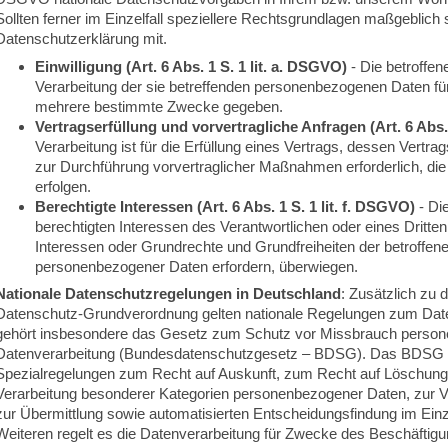
Sollten ferner im Einzelfall speziellere Rechtsgrundlagen maßgeblich se
Datenschutzerklärung mit.
Einwilligung (Art. 6 Abs. 1 S. 1 lit. a. DSGVO)
- Die betroffene
Verarbeitung der sie betreffenden personenbezogenen Daten fü
mehrere bestimmte Zwecke gegeben.
Vertragserfüllung und vorvertragliche Anfragen (Art. 6 Abs. 
Verarbeitung ist für die Erfüllung eines Vertrags, dessen Vertrag
zur Durchführung vorvertraglicher Maßnahmen erforderlich, die
erfolgen.
Berechtigte Interessen (Art. 6 Abs. 1 S. 1 lit. f. DSGVO)
- Di
berechtigten Interessen des Verantwortlichen oder eines Dritten e
Interessen oder Grundrechte und Grundfreiheiten der betroffen
personenbezogener Daten erfordern, überwiegen.
Nationale Datenschutzregelungen in Deutschland
: Zusätzlich zu
Datenschutz-Grundverordnung gelten nationale Regelungen zum Date
gehört insbesondere das Gesetz zum Schutz vor Missbrauch person
Datenverarbeitung (Bundesdatenschutzgesetz – BDSG). Das BDSG e
Spezialregelungen zum Recht auf Auskunft, zum Recht auf Löschung
Verarbeitung besonderer Kategorien personenbezogener Daten, zur V
zur Übermittlung sowie automatisierten Entscheidungsfindung im Einzel
Weiteren regelt es die Datenverarbeitung für Zwecke des Beschäftig