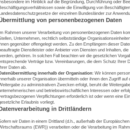
insbesondere im Hinblick auf die Begründung, Durchführung oder Be
Beschäftigungsverhältnissen sowie die Einwilligung von Beschäftigte
Landesdatenschutzgesetze der einzelnen Bundesländer zur Anwendu
Übermittlung von personenbezogenen Daten
Im Rahmen unserer Verarbeitung von personenbezogenen Daten komm
Stellen, Unternehmen, rechtlich selbstständige Organisationseinheite
ihnen gegenüber offengelegt werden. Zu den Empfängern dieser Date
beauftragte Dienstleister oder Anbieter von Diensten und Inhalten, di
werden, gehören. In solchen Fall beachten wir die gesetzlichen Vorg
entsprechende Verträge bzw. Vereinbarungen, die dem Schutz Ihrer 
Ihrer Daten ab.
Datenübermittlung innerhalb der Organisation
: Wir können perso
innerhalb unserer Organisation übermitteln oder ihnen den Zugriff au
Weitergabe zu administrativen Zwecken erfolgt, beruht die Weitergab
unternehmerischen und betriebswirtschaftlichen Interessen oder erfolg
vertragsbezogenen Verpflichtungen erforderlich ist oder wenn eine Ein
gesetzliche Erlaubnis vorliegt.
Datenverarbeitung in Drittländern
Sofern wir Daten in einem Drittland (d.h., außerhalb der Europäisch
Wirtschaftsraums (EWR)) verarbeiten oder die Verarbeitung im Rah