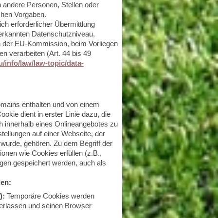
n andere Personen, Stellen oder
ichen Vorgaben.
ich erforderlicher Übermittlung
anerkannten Datenschutzniveau,
ln der EU-Kommission, beim Vorliegen
en verarbeiten (Art. 44 bis 49
u/info/law/law-topic/data-
omains enthalten und von einem
ie dient in erster Linie dazu, die
 innerhalb eines Onlineangebotes zu
ellungen auf einer Webseite, der
t wurde, gehören. Zu dem Begriff der
ionen wie Cookies erfüllen (z.B.,
en gespeichert werden, auch als
den:
):
Temporäre Cookies werden
verlassen und seinen Browser