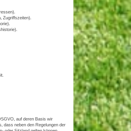
ressen).
 Zugriffszeiten).
orie).
istorie).
t.
 DSGVO, auf deren Basis wir
is, dass neben den Regelungen der
 oder Sitzland gelten können.