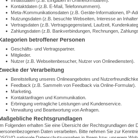
Inhaltsdaten (z.B. Eingaben in Onlineformularen).
Kontaktdaten (z.B. E-Mail, Telefonnummern).
Meta-/Kommunikationsdaten (z.B. Geräte-Informationen, IP-Ad
Nutzungsdaten (z.B. besuchte Webseiten, Interesse an Inhalten,
Vertragsdaten (z.B. Vertragsgegenstand, Laufzeit, Kundenkateg
Zahlungsdaten (z.B. Bankverbindungen, Rechnungen, Zahlungsh
Kategorien betroffener Personen
Geschäfts- und Vertragspartner.
Mitglieder.
Nutzer (z.B. Webseitenbesucher, Nutzer von Onlinediensten).
Zwecke der Verarbeitung
Bereitstellung unseres Onlineangebotes und Nutzerfreundlichkei
Feedback (z.B. Sammeln von Feedback via Online-Formular).
Marketing.
Kontaktanfragen und Kommunikation.
Erbringung vertragliche Leistungen und Kundenservice.
Verwaltung und Beantwortung von Anfragen.
Maßgebliche Rechtsgrundlagen
Im Folgenden erhalten Sie eine Übersicht der Rechtsgrundlagen der
personenbezogenen Daten verarbeiten. Bitte nehmen Sie zur Kenntn
DSGVO nationale Datenschutzvorgaben in Ihrem bzw. unserem Wohn-